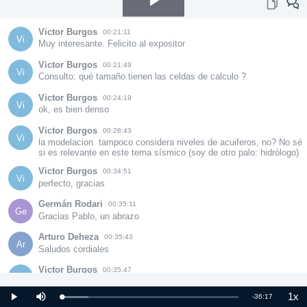
Play
Victor Burgos
00:21:11
Vi
Muy interesante. Felicito al expositor
Video
Victor Burgos
00:21:49
Vi
Consulto: qué tamaño tienen las celdas de calculo ?
Victor Burgos
00:24:19
Vi
ok, es bien denso
Victor Burgos
00:28:43
Vi
la modelacion  tampoco considera niveles de acuiferos, no? No sé 
si es relevante en este tema sísmico (soy de otro palo: hidrólogo)
Victor Burgos
00:34:51
Vi
perfecto, gracias
Germán Rodari
00:35:11
Ge
Gracias Pablo, un abrazo
Arturo Deheza
00:35:43
Ar
Saludos cordiales
Victor Burgos
00:35:47
1
Vi
saludos
1x
Remaining
-
36:17
Loaded
:
Play
Mute
Pla
15.01%
Rat