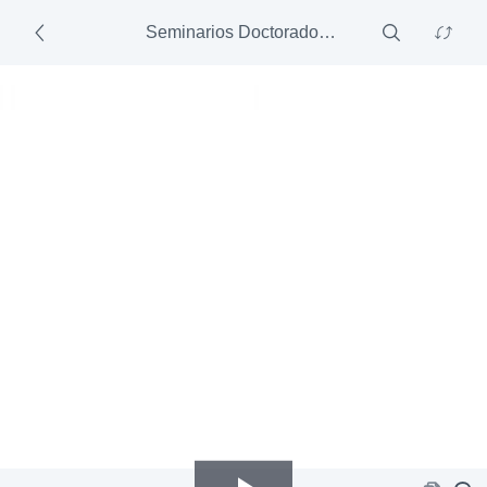
Seminarios Doctorado en Ingenería Civil
-
8